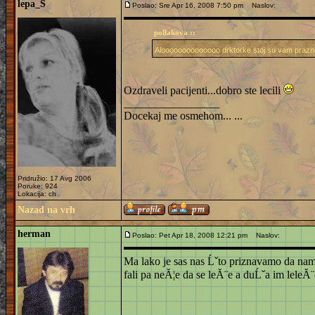
lepa_S
Poslao: Sre Apr 16, 2008 7:50 pm
Naslov:
pollakova ::
Aloooooooooooooo drktorke stoj su vam prazni
Ozdraveli pacijenti...dobro ste lecili
_________________
Docekaj me osmehom... ...
Pridružio: 17 Avg 2006
Poruke: 924
Lokacija: ch
Nazad na vrh
herman
Poslao: Pet Apr 18, 2008 12:21 pm
Naslov:
Ma lako je sas nas Ĺˇto priznavamo da nam n
fali pa neĂ¦e da se leĂ¨e a duĹˇa im leleĂ