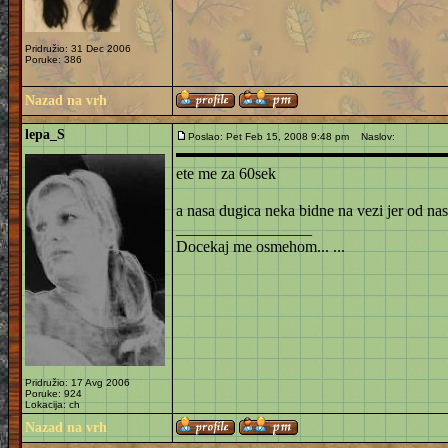
Pridružio: 31 Dec 2006
Poruke: 386
Nazad na vrh
lepa_S
Poslao: Pet Feb 15, 2008 9:48 pm
Naslov:
ete me za 60sek
a nasa dugica neka bidne na vezi jer od nas
_________________
Docekaj me osmehom... ...
Pridružio: 17 Avg 2006
Poruke: 924
Lokacija: ch
Nazad na vrh