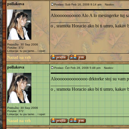
pollakova
Poslao: Sub Feb 16, 2008 9:14 am
Naslov:
Alooooooooooo Alo A lo mesingerke tuj sa
_________________
o , sramota Horacio ako bi ti umro, kakav bi sk
Pridružio: 30 Sep 2006
Poruke: 372
Lokacija: tu pa tamo... i opet
Nazad na vrh
pollakova
Poslao: Čet Feb 28, 2008 5:48 pm
Naslov:
Aloooooooooooooo drktorke stoj su vam pr
_________________
o , sramota Horacio ako bi ti umro, kakav bi sk
Pridružio: 30 Sep 2006
Poruke: 372
Lokacija: tu pa tamo... i opet
Nazad na vrh