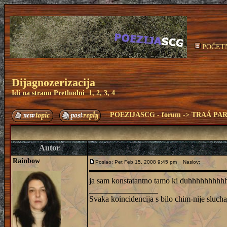
POČET
Dijagnozerizacija
Idi na stranu
Prethodni
1
,
2
,
3
,
4
POEZIJASCG - forum
->
TRAĂ PAR
Autor
Rainbow
Poslao: Pet Feb 15, 2008 9:45 pm
Naslov:
ja sam konstatantno tamo ki duhhhhhhhhhh
_________________
Svaka koincidencija s bilo chim-nije sluch