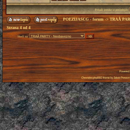
Prikaži poruke iz poslednjih:
POEZIJASCG - forum
->
TRAĂ PAR
Strana
4
od
4
Skoči na:
Powered
Chronicles phpBB2 theme by
Jakob Persson