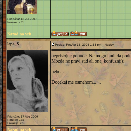
Pridružio: 18 Jul 2007
Poruke: 271
Nazad na vrh
lepa_S
Poslao: Pet Apr 18, 2008 1:33 pm
Naslov:
nepristojne ponude. Ne mogu ljudi da podn
Mozda ne pravi stid ali onaj konfuzni:))
hehe...
_________________
Docekaj me osmehom... ...
Pridružio: 17 Avg 2006
Poruke: 924
Lokacija: ch
Nazad na vrh