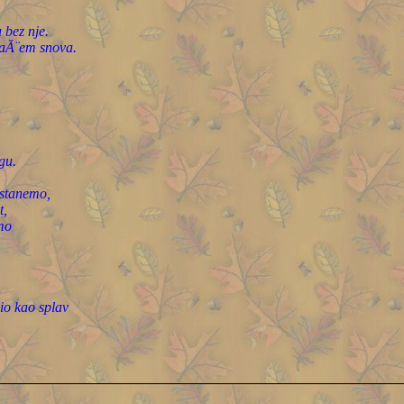
bez nje.
aĂ¨em snova.
gu.
astanemo,
t,
mo
io kao splav