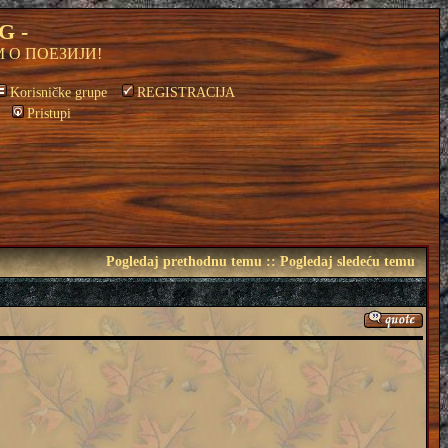
G -
 О ПОЕЗИЈИ!
Korisničke grupe
REGISTRACIJA
Pristupi
Pogledaj prethodnu temu
::
Pogledaj sledeću temu