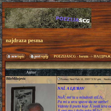
najdraza pesma
POEZIJASCG - forum
->
НАЈДРАЖ
Autor
BileMilojevic
Poslao: Ned Feb 11, 2007 5:52 pm
Naslov
NAĹ A LjUBAV
NoĂ¦ me ta u mladosti stiĹľe,
Pa mi u srcu spava da ne ozebe!
Videste li pseto koje Ă¨ovek tera o
A ono mu i dalje ruke liĹľe?