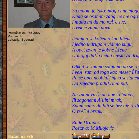
Sa mnom je tako: mogu i ne mogu 
Kada se osamim zaogrne me ogrt
I mada mi davno reĂ¨e sve,
Uvek je za me nova.
Pridružio: 04 Feb 2007
Poruke: 65
Danima se koljemo kao hijene
Lokacija: Beograd
I jedno u drugom vidimo kugu,
A opet izvan te kobne Ĺľene
U mojoj duĹˇi nema mesta za dru
Otkad se znamo sanjamo da se r
I veĂ¦ sam od toga kao mesec Ĺľu
Pa se opet neobjaĹˇnjivo sastane
Da zajedno produĹľimo put.
Ne znam viĹˇe da li je to ljubav,
Ili zagonetni Ă¨ulni mrak;
Znam samo da bih se bez nje razb
O reĂ¨ni brzak.
Rade Drainac
Postava: M.Milojevic
Nazad na vrh