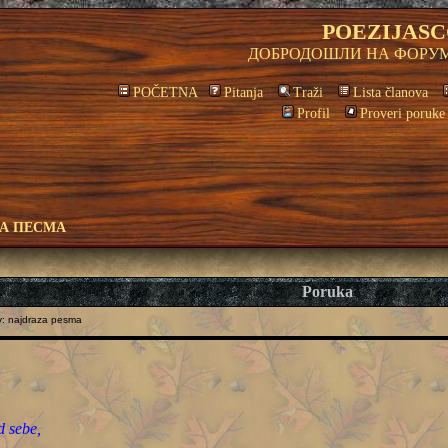
POEZIJASC
ДОБРОДОШЛИ НА ФОРУМ
POČETNA
Pitanja
Traži
Lista članova
Profil
Proveri poruke
А ПЕСМА
Poruka
: najdraza pesma
d sebe,