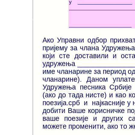
у ______
________________________
Ј
_______________________
Ако Управни одбор прихва
пријему за члана Удружења
који сте доставили и ос
удружења _______________ 
име чланарине за период од 
чланарине). Даном уплат
Удружења песника Србије 
(ако до тада нисте) и као 
поезија.срб и најкасније у 
добити Ваше корисничке по
ваше поезије и других с
можете променити, ако то 