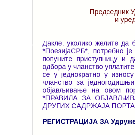
Председник У
и уре
Дакле, уколико желите да 
*ПоезијаСРБ*, потребно ј
попуните приступницу и д
одбора у чланство уплатите
се у једнократно у износу
чланство за једногодишњи
објављивање на овом пор
*ПРАВИЛА ЗА ОБЈАВЉ
ДРУГИХ САДРЖАЈА ПОРТАЛ
РЕГИСТРАЦИЈА ЗА Удруже