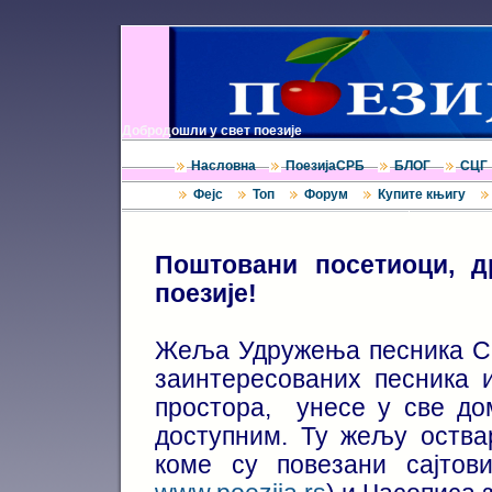
Добродошли у свет поезије
Насловна
ПоезијаСРБ
БЛОГ
СЦГ
Фејс
Топ
Форум
Купите књигу
Поштовани посетиоци, д
поезије!
Жеља Удружења песника Срб
заинтересованих песника и
простора, унесе у све до
доступним.
Ту жељу оства
коме су повезани сајто