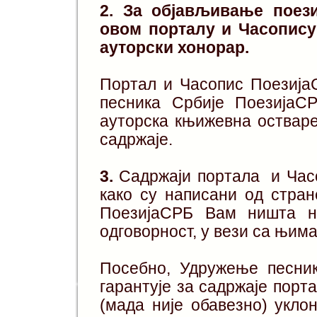
2.
За објављивање поези
овом порталу и Часопису
ауторски хонорар.
Портал и Часопис Поезија
песника Србије ПоезијаСР
ауторска књижевна остваре
садржаје.
3.
Садржаји портала и Часо
како су написани од стра
ПоезијаСРБ Вам ништа не
одговорност, у вези са њима
Посебно, Удружење песни
гарантује за садржаје порт
(мада није обавезно) укло