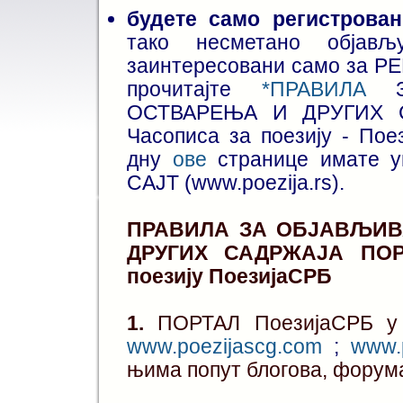
будете само регистрова
тако несметано објављу
заинтересовани само за РЕ
прочитајте
*ПРАВИЛА
ОСТВАРЕЊА И ДРУГИХ С
Часописа за поезију - Пое
дну
ове
странице имате 
САЈТ (www.poezija.rs).
ПРАВИЛА ЗА ОБЈАВЉИ
ДРУГИХ САДРЖАЈА ПОРТ
поезију ПоезијаСРБ
1.
ПОРТАЛ ПоезијаСРБ у 
www.poezijascg.com
;
www.p
њима попут блогова, форума 