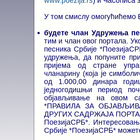
www.poezija.rs
) и Часописа 
У том смислу омогућићемо В
будете члан Удружења пе
тим и члан овог портала. У
песника Србије *ПоезијаСР
удружења, да попуните при
пријема од стране упра
чланарину (која је симболи
од 1.000,00 динара год
једногодишњи период поч
објављивање на овом са
*ПРАВИЛА ЗА ОБЈАВЉ
ДРУГИХ САДРЖАЈА ПОРТАЛА 
ПоезијаСРБ*. Интересовањ
Србије *ПоезијаСРБ* может