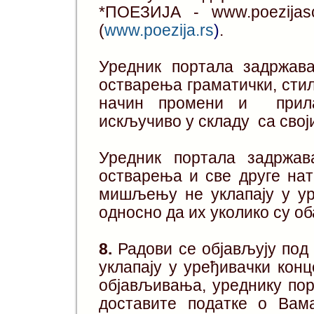
*ПОЕЗИЈА - www.poezija
(
www.poezija.rs
)
.
Уредник портала задржав
остварења граматички, стил
начин промени и прила
искључиво у складу са свој
Уредник портала задржав
остварења и све друге нат
мишљењу не уклапају у уре
односно да их уколико су о
8.
Радови се објављују под
уклапају у уређивачки конц
објављивања, уреднику пор
доставите податке о Вама