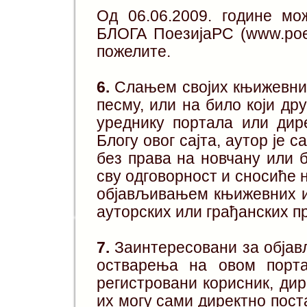
Од 06.06.2009. године мо
БЛОГА ПоезијаРС (www.poezi
пожелите.
6.
Слањем својих књижевних
песму, или на било који др
уреднику портала или ди
Блогу овог сајта, аутор је с
без права на новчану или б
сву одговорност и сносиће 
објављивањем књижевних и
ауторских или грађанских п
7.
Заинтересовани за објав
остварења на овом порта
регистровани корисник, ди
их могу сами директно пост