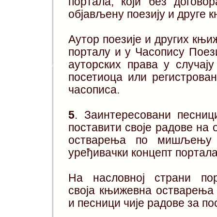
портала, који без догово
објављену поезију и друге 
Аутор поезије и других књ
порталу и у Часопису Поез
ауторских права у случај
посетиоца или регистрован
часописа.
5
. Заинтересовани песниц
поставити своје радове на 
остварења по мишљењу у
уређивачки концепт портала
На насловној страни пор
своја књижевна остварења 
и песници чије радове за п