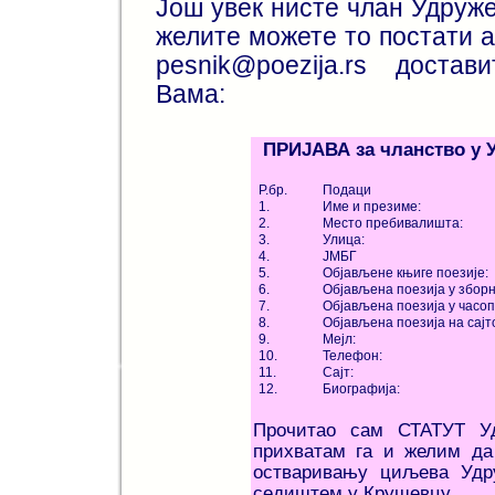
Још увек нисте члан Удруж
желите можете то постати а
pesnik@poezija.rs доста
Вама:
ПРИЈАВА за чланство у 
Р.бр.
Подаци
1.
Име и презиме:
2.
Место пребивалишта:
3.
Улица:
4.
ЈМБГ
5.
Објављене књиге поезије:
6.
Објављена поезија у збор
7.
Објављена поезија у часоп
8.
Објављена поезија на сајт
9.
Мејл:
10.
Телефон:
11.
Сајт:
12.
Биографија:
Прочитао сам СТАТУТ Уд
прихватам га и желим да
остваривању циљева Удр
седиштем у Крушевцу.