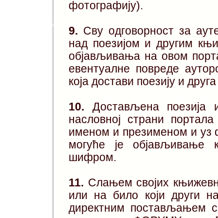
фотографију).
9.
Сву одговорност за ауте
над поезијом и другим књ
објављивања на овом порта
евентуалне повреде аутор
која достави поезију и дру
10.
Достављена поезија и
насловној страни портал
именом и презименом и уз 
могуће је објављивање 
шифром.
11.
Слањем својих књижевн
или на било који други н
директним постављањем с