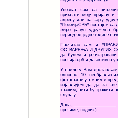
Упознат сам са чињени
прихвати моју пријаву и 
адресу или на сајту удру
*ПоезијаСРБ* постајем са д
жиро рачун удружења бр
период од једне године поч
Прочитао сам и *ПР
ОСТВАРЕЊА И ДРУГИХ САД
да будем и регистровани 
поезија.срб и да активно у
У прилогу Вам достављам 
односно 10 необјављених
фотографију, емаил и пред
изјављујем да да за све
тражим, нити ћу тражити н
случају.
Дана, _________
презиме, подпис)