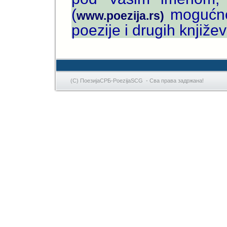
(
mogućnos
www.poezija.rs)
poezije i drugih knjiže
(C) ПоезијаСРБ-PoezijaSCG - Сва права задржана!