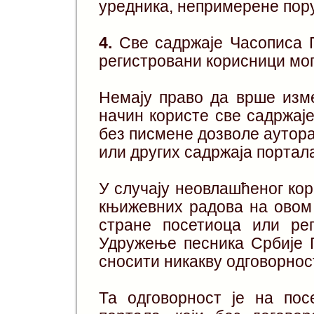
уредника, непримерене пору
4.
Све садржаје Часописа П
регистровани корисници мог
Немају право да врше изме
начин користе све садржај
без писмене дозвoлe аутора
или других садржаја портал
У случају неовлашћеног ко
књижевних радова на овом
стране посетиоца или рег
Удружење песника Србије 
сносити никакву одговорнос
Та одговорност је на пос