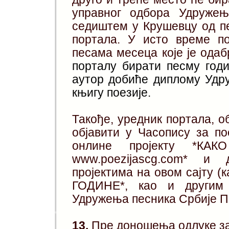
управног одбора Удружењ
седиштем у Крушевцу од пе
портала. У исто време п
песама месеца које је ода
порталу бирати песму год
аутор добиће диплому Удр
књигу поезије.
Такође, уредник портала, 
објавити у Часопису за п
онлине пројекту *К
www.poezijascg.com* и
пројектима на овом сајту
ГОДИНЕ*, као и другим 
Удружења песника Србије П
13.
Пре доношења одлуке за