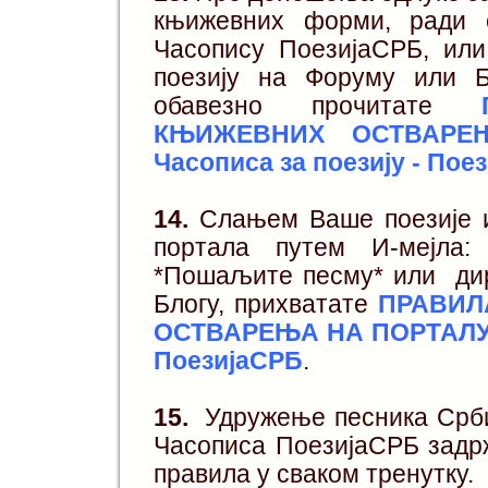
књижевних форми, ради 
Часопису ПоезијаСРБ, ил
поезију на Форуму или Б
обавезно прочитате
КЊИЖЕВНИХ ОСТВАРЕЊ
Часописа за поезију - Пое
14.
Слањем Ваше поезије и
портала путем И-мејла: 
*Пошаљите песму* или ди
Блогу, прихватате
ПРАВИЛ
ОСТВАРЕЊА НА ПОРТАЛУ По
ПоезијаСРБ
.
15.
Удружење песника Србиј
Часописа ПоезијаСРБ задрж
правила у сваком тренутку.