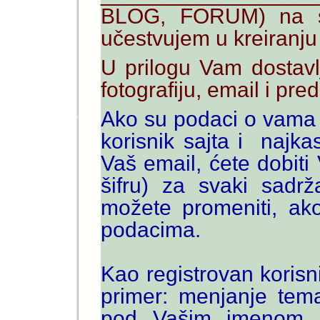
BLOG, FORUM) na saj
učestvujem u kreiranju
U prilogu Vam dostavl
fotografiju, email i pred
Ako su podaci o vama p
korisnik sajta i najk
Vaš email, ćete dobiti
šifru) za svaki sadrž
možete promeniti, ako
podacima.
Kao registrovan korisn
primer: menjanje tem
pod Vašim imenom,