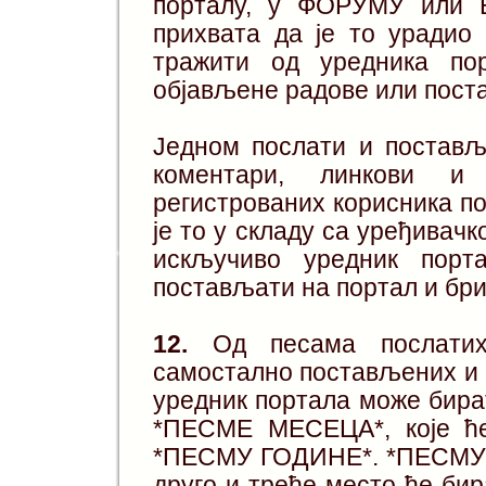
порталу, у ФОРУМУ или Б
прихвата да је то уради
тражити од уредника п
објављене радове или пост
Једном послати и постављ
коментари, линкови и
регистрованих корисника по
је то у складу са уређивач
искључиво уредник порт
постављати на портал и бри
12.
Од песама послатих
самостално постављених и н
уредник портала може би
*ПЕСМЕ МЕСЕЦА*, које ће
*ПЕСМУ ГОДИНЕ*.
*ПЕСМУ 
друго и треће место ће би