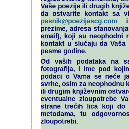
Vaše poezije ili drugih knji
da ostvarite kontakt sa v
pesnik@poezijascg.com
i d
prezime, adresa stanovanja, 
email), koji su neophodni r
kontakt u slučaju da Vaša 
pesme godine.
Od vaših podataka na sa
fotografija, i ime pod koji
podaci o Vama se neće javn
svrhe, osim za neophodnu k
ili drugim književnim ostv
eventualne zloupotrebe Vaš
strane trećih lica koji do
metodama, tu odgovornos
zloupotrebi.