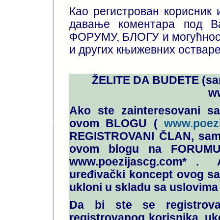
Као регистрован корисник 
давање коментара под 
ФОРУМУ, БЛОГУ и могућнос
и других књижевних оствар
ŽELITE DA BUDETE (s
ww
Ako ste zainteresovani sa
ovom BLOGU (
www.poezi
REGISTROVANI ČLAN, samos
ovom blogu
na FORUMU 
www.poezijascg.com*
. Ak
uređivački koncept ovog saj
ukloni u skladu sa uslovima 
Da bi ste se registrov
registrovanog korisnika, uko