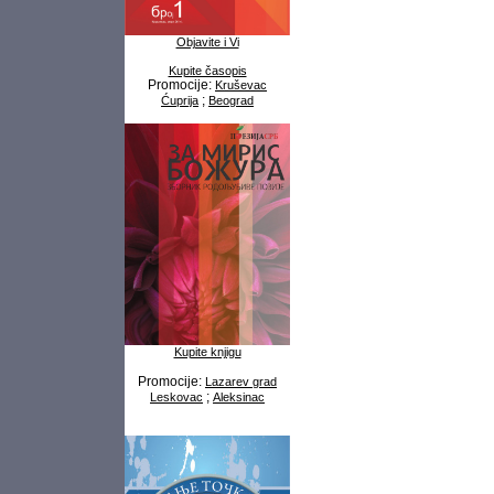
Objavite i Vi
Kupite časopis
Promocije:
Kruševac
;
Ćuprija
Beograd
Kupite knjigu
Promocije:
Lazarev grad
;
Leskovac
Aleksinac