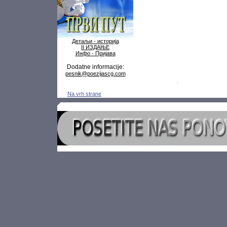
Детаљи - историја
II ИЗДАЊЕ
Инфо - Пријава
Dodatne informacije:
pesnik@poezijascg.com
Na vrh strane