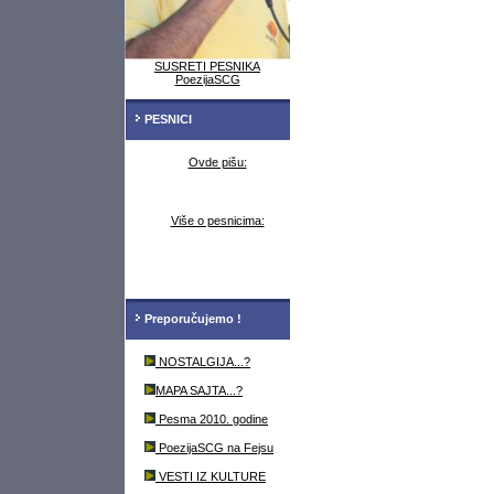
SUSRETI PESNIKA
PoezijaSCG
PESNICI
Ovde pišu:
Više o pesnicima:
Preporučujemo !
NOSTALGIJA...?
MAPA SAJTA...?
Pesma 2010. godine
PoezijaSCG na Fejsu
VESTI IZ KULTURE