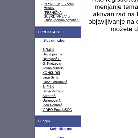
·
PESNIK (ja) - Zoran
menjanje tema
Hristov
aktivan rad na 
·
"PESNIČKA
SUSRETANJA" u
objavljivanje na
Kruševačkom pozorištu
možete da
PROČITAJTE I:
·
Slučajni izbor
·
·
B.Rakić
·
Dečje pesme
·
Djordjević L.
·
G. Knežević
·
Jovan Mihajilo
·
KONKURSI
·
Lepa Simić
·
Ljuba Obradović
·
S. Pršić
·
Sanja Petrović
·
Slike reči
·
Ugrenović N.
·
Vida Nenadić
·
VIDEO PoezijaSCG
Login
Korisničko ime