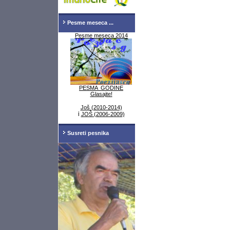
Pesme meseca ...
Pesme meseca 2014
PESMA GODINE
Glasajte!
Još (2010-2014)
i
JOŠ (2006-2009)
Susreti pesnika