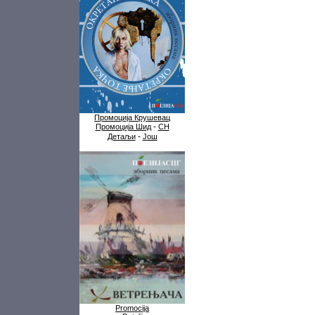
Промоција Крушевац
-
Промоција Шид
СН
-
Детаљи
Још
Promocija