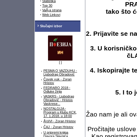
·
Statistika
PRA
·
Top 30
·
tako što ć
VaÅ¡a strana
·
Web Linkovi
Slučajni izbor
2. Prijavite se
3. U korisničk
čLA
[
]
4. Iskopirajte 
·
PESMA O VAZDUHU -
Ljubodrag Obradović
·
Čovek vuk - Zoran
Hristov
·
FEDRARO 2018 -
5. I to
Odluke žirija
·
VASKRS - Ljubodrag
Obradović - Hristos
Vaskrese...
·
NOSTALGIJA -
Program u Klubu KCK,
Žao nam je ali o
17. 1.2018. u 18:00
·
Å½IVI - Zoran Hristov
·
ČAJ - Zoran Hristov
Pročitajte uslove
·
U pripremi knjiga
Kao registrovan
Davora Slavnića