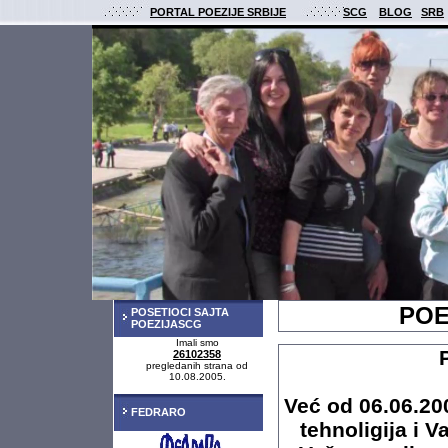
PORTAL POEZIJE SRBIJE
SCG
BLOG
SRB
POE
POSETIOCI SAJTA
POEZIJASCG
Imali smo
26102358
pregledanih strana od
10.08.2005.
Već od 06.06.20
FEDRARO
tehnoligija i