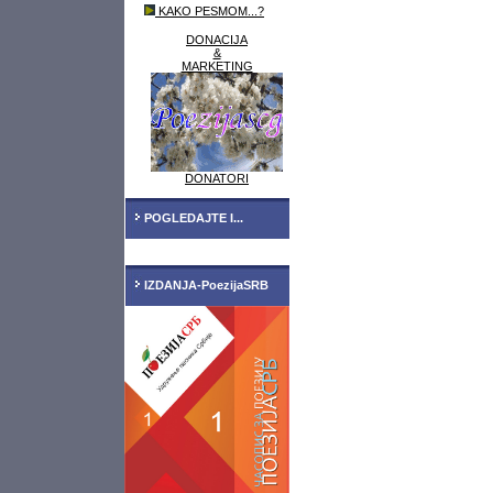
KAKO PESMOM...?
DONACIJA
&
MARKETING
DONATORI
POGLEDAJTE I...
IZDANJA-PoezijaSRB