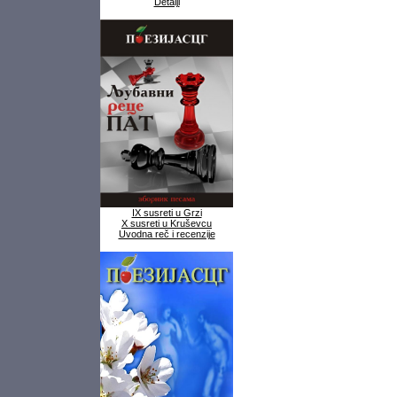
Detalji
IX susreti u Grzi
X susreti u Kruševcu
Uvodna reč i recenzije