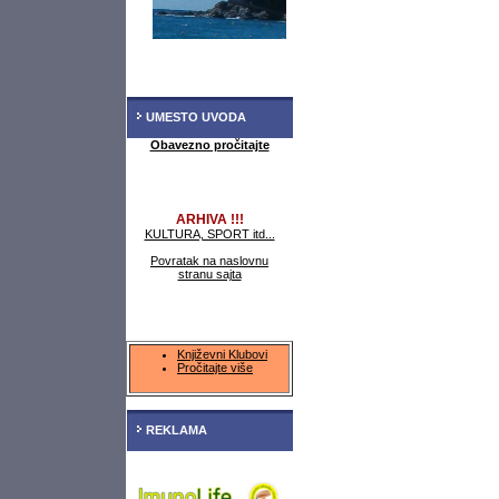
UMESTO UVODA
Obavezno pročitajte
ARHIVA !!!
KULTURA, SPORT itd...
Povratak na naslovnu
stranu sajta
Književni Klubovi
Pročitajte više
REKLAMA