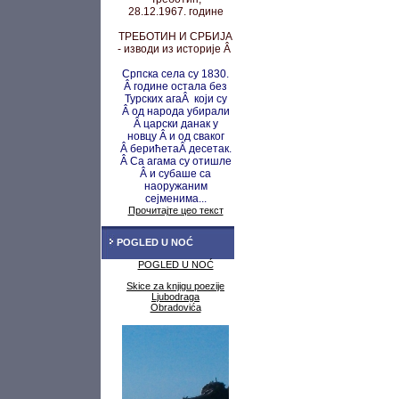
28.12.1967. године
ТРЕБОТИН И СРБИЈА
- изводи из историје Â
Српска села су 1830.
Â године остала без
Турских агаÂ који су
Â од народа убирали
Â царски данак у
новцу
Â и од сваког
Â берићета
Â десетак.
Â Са агама су
отишле
Â и субаше са
наоружаним
сејменима...
Прочитајте цео текст
POGLED U NOĆ
POGLED U NOĆ
Skice za knjigu poezije
Ljubodraga
Obradovića