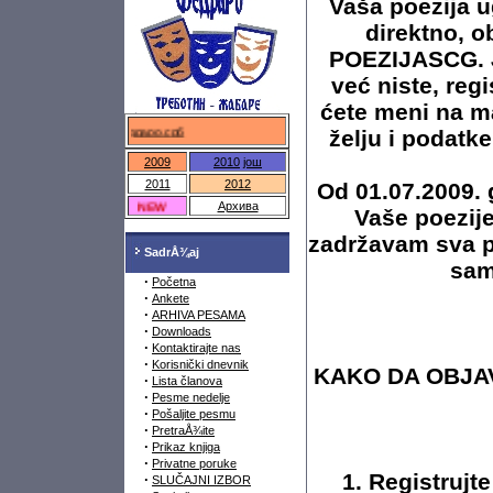
Vaša poezija u
direktno, ob
POEZIJASCG. Je
već niste, re
ćete meni na m
федраро.срб
želju i podatke
2009
2010
још
2011
2012
Od 01.07.2009. g
NEW
Архива
Vaše poezij
zadržavam sva pr
SadrÅ¾aj
sam
·
Početna
·
Ankete
·
ARHIVA PESAMA
·
Downloads
·
Kontaktirajte nas
·
Korisnički dnevnik
KAKO DA OBJAV
·
Lista članova
·
Pesme nedelje
·
Pošaljite pesmu
·
PretraÅ¾ite
·
Prikaz knjiga
·
Privatne poruke
1. Registruj
·
SLUČAJNI IZBOR