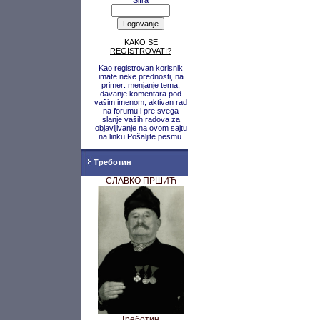
Šifra
KAKO SE
REGISTROVATI?
Kao registrovan korisnik
imate neke prednosti, na
primer: menjanje tema,
davanje komentara pod
vašim imenom, aktivan rad
na forumu i pre svega
slanje vaših radova za
objavljivanje na ovom sajtu
na linku Pošaljite pesmu.
Треботин
СЛАВКО ПРШИЋ
Треботин,