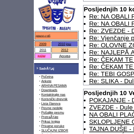
Posljednjih 10 
Re: NA OBALI P
Re: NA OBALI P
Re: ZVEZDE - D
федраро.срб
Re: Vjenčanje p
Re: OLOVNE ZO
2009
2010
још
2011
2012
Re: NAJLEPÅ 
NEW
Архива
Re: ČEKAM TE -
Re: ČEKAM TE -
SadrÅ¾aj
Re: TEBI GOSPO
·
Početna
Re: SLIKA - Du
·
Ankete
·
ARHIVA PESAMA
·
Downloads
Posljednjih 10 V
·
Kontaktirajte nas
·
POKAJANJE - D
Korisnički dnevnik
·
Lista članova
ZVEZDE - Dule
·
Pesme nedelje
·
Pošaljite pesmu
NA OBALI PLAČ
·
PretraÅ¾ite
SKLOPLJENE OČ
·
Prikaz knjiga
·
Privatne poruke
TAJNA DUŠE - 
·
SLUČAJNI IZBOR