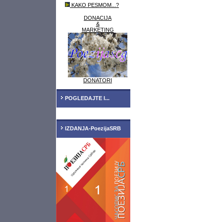
KAKO PESMOM...?
DONACIJA
&
MARKETING
DONATORI
POGLEDAJTE I...
IZDANJA-PoezijaSRB