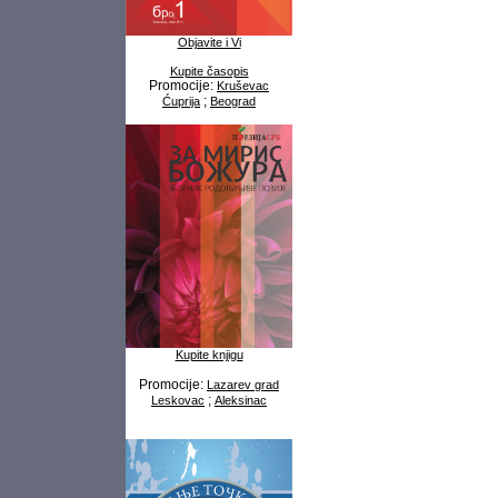
Objavite i Vi
Kupite časopis
Promocije:
Kruševac
;
Ćuprija
Beograd
Kupite knjigu
Promocije:
Lazarev grad
;
Leskovac
Aleksinac