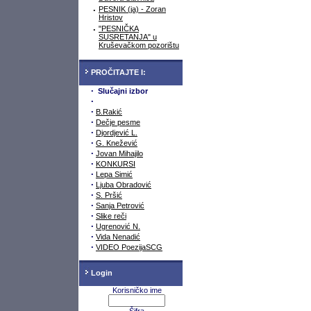
·
PESNIK (ja) - Zoran
Hristov
·
"PESNIČKA
SUSRETANJA" u
Kruševačkom pozorištu
PROČITAJTE I:
·
Slučajni izbor
·
·
B.Rakić
·
Dečje pesme
·
Djordjević L.
·
G. Knežević
·
Jovan Mihajilo
·
KONKURSI
·
Lepa Simić
·
Ljuba Obradović
·
S. Pršić
·
Sanja Petrović
·
Slike reči
·
Ugrenović N.
·
Vida Nenadić
·
VIDEO PoezijaSCG
Login
Korisničko ime