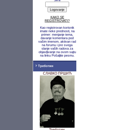
Šifra
KAKO SE
REGISTROVATI?
Kao registrovan korisnik
imate neke prednosti, na
primer: menjanje tema,
davanje komentara pod
vašim imenom, aktivan rad
na forumu i pre svega
slanje vaših radova za
objavljivanje na ovom sajtu
na linku Pošaljite pesmu.
Треботин
СЛАВКО ПРШИЋ
Треботин,