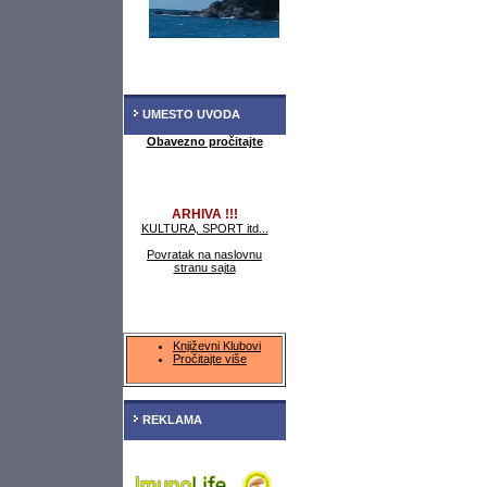
UMESTO UVODA
Obavezno pročitajte
ARHIVA !!!
KULTURA, SPORT itd...
Povratak na naslovnu
stranu sajta
Književni Klubovi
Pročitajte više
REKLAMA