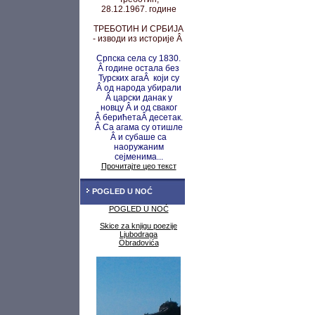
28.12.1967. године
ТРЕБОТИН И СРБИЈА
- изводи из историје Â
Српска села су 1830.
Â године остала без
Турских агаÂ који су
Â од народа убирали
Â царски данак у
новцу
Â и од сваког
Â берићета
Â десетак.
Â Са агама су
отишле
Â и субаше са
наоружаним
сејменима...
Прочитајте цео текст
POGLED U NOĆ
POGLED U NOĆ
Skice za knjigu poezije
Ljubodraga
Obradovića