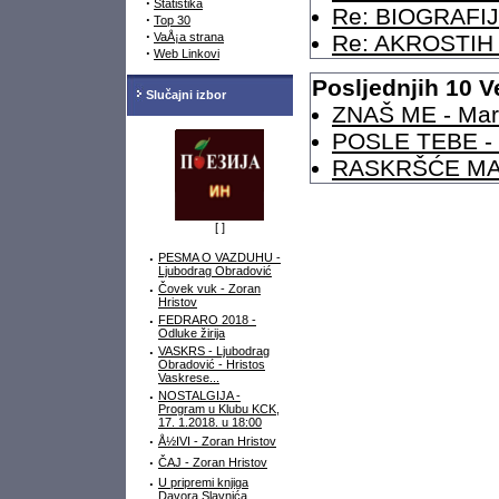
·
Statistika
Re: BIOGRAFIJ
·
Top 30
·
VaÅ¡a strana
Re: AKROSTIH -
·
Web Linkovi
Posljednjih 10 V
Slučajni izbor
ZNAŠ ME - Marij
POSLE TEBE - Ma
RASKRŠĆE MA
[
]
·
PESMA O VAZDUHU -
Ljubodrag Obradović
·
Čovek vuk - Zoran
Hristov
·
FEDRARO 2018 -
Odluke žirija
·
VASKRS - Ljubodrag
Obradović - Hristos
Vaskrese...
·
NOSTALGIJA -
Program u Klubu KCK,
17. 1.2018. u 18:00
·
Å½IVI - Zoran Hristov
·
ČAJ - Zoran Hristov
·
U pripremi knjiga
Davora Slavnića