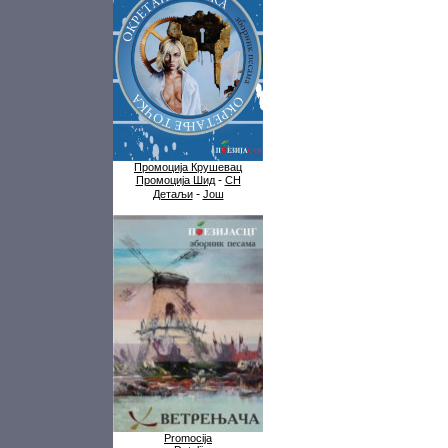
Промоција Крушевац
-
Промоција Шид
СН
-
Детаљи
Још
Promocija