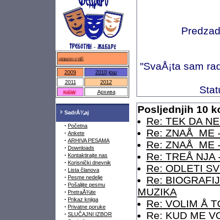
Predzad
федраро.срб
"SvaÅ¡ta sam radi
2009
2010
још
2011
2012
Stat
NEW
Архива
Posljednjih 10 
SadrÅ¾aj
Re: TEK DA NE
·
Početna
Re: ZNAÅ ME - M
·
Ankete
·
ARHIVA PESAMA
Re: ZNAÅ ME - M
·
Downloads
Re: TREÅ NJA -
·
Kontaktirajte nas
·
Korisnički dnevnik
Re: ODLETI SVE
·
Lista članova
·
Pesme nedelje
Re: BIOGRAFIJE
·
Pošaljite pesmu
MUZIKA
·
PretraÅ¾ite
·
Prikaz knjiga
Re: VOLIM Å TO
·
Privatne poruke
Re: KUD ME VO
·
SLUČAJNI IZBOR