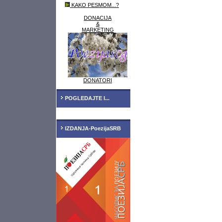
KAKO PESMOM...?
DONACIJA
&
MARKETING
DONATORI
POGLEDAJTE I...
IZDANJA-PoezijaSRB