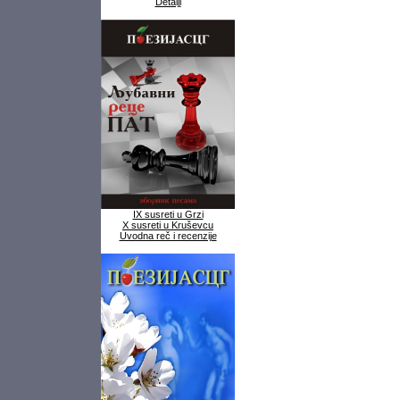
Detalji
IX susreti u Grzi
X susreti u Kruševcu
Uvodna reč i recenzije