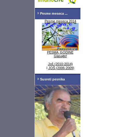
Pesme meseca ...
Pesme meseca 2014
PESMA GODINE
Glasajte!
Još (2010-2014)
i
JOŠ (2006-2009)
Susreti pesnika