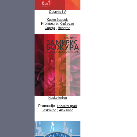
Objavite i Vi
Kupite časopis
Promocije:
Kruševac
;
Ćuprija
Beograd
Kupite knjigu
Promocije:
Lazarev grad
;
Leskovac
Aleksinac