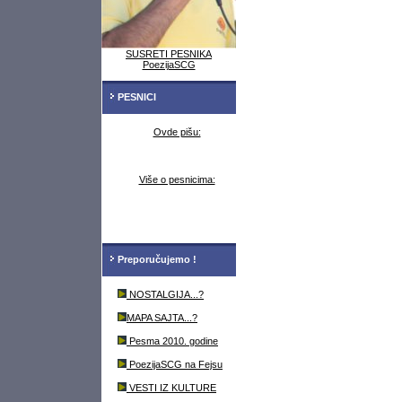
SUSRETI PESNIKA
PoezijaSCG
PESNICI
Ovde pišu:
Više o pesnicima:
Preporučujemo !
NOSTALGIJA...?
MAPA SAJTA...?
Pesma 2010. godine
PoezijaSCG na Fejsu
VESTI IZ KULTURE