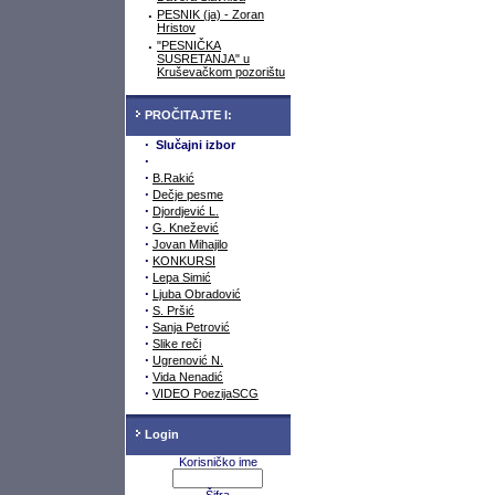
·
PESNIK (ja) - Zoran
Hristov
·
"PESNIČKA
SUSRETANJA" u
Kruševačkom pozorištu
PROČITAJTE I:
·
Slučajni izbor
·
·
B.Rakić
·
Dečje pesme
·
Djordjević L.
·
G. Knežević
·
Jovan Mihajilo
·
KONKURSI
·
Lepa Simić
·
Ljuba Obradović
·
S. Pršić
·
Sanja Petrović
·
Slike reči
·
Ugrenović N.
·
Vida Nenadić
·
VIDEO PoezijaSCG
Login
Korisničko ime