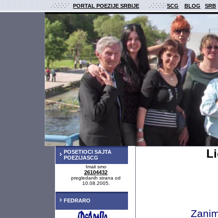
PORTAL POEZIJE SRBIJE
SCG
BLOG
SRB
Li
POSETIOCI SAJTA
POEZIJASCG
Imali smo
26104432
pregledanih strana od
10.08.2005.
FEDRARO
Zanim