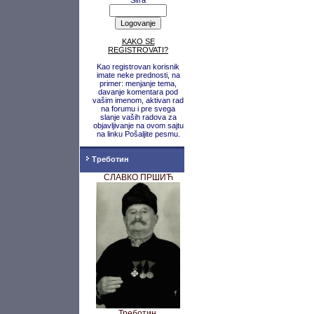
Šifra
KAKO SE
REGISTROVATI?
Kao registrovan korisnik
imate neke prednosti, na
primer: menjanje tema,
davanje komentara pod
vašim imenom, aktivan rad
na forumu i pre svega
slanje vaših radova za
objavljivanje na ovom sajtu
na linku Pošaljite pesmu.
Треботин
СЛАВКО ПРШИЋ
Треботин,