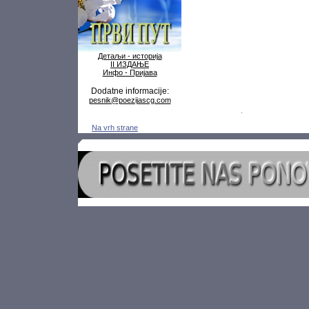
Детаљи - историја
II ИЗДАЊЕ
Инфо - Пријава
Dodatne informacije:
pesnik@poezijascg.com
Na vrh strane