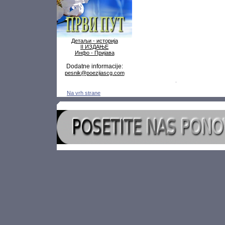
Детаљи - историја
II ИЗДАЊЕ
Инфо - Пријава
Dodatne informacije:
pesnik@poezijascg.com
Na vrh strane