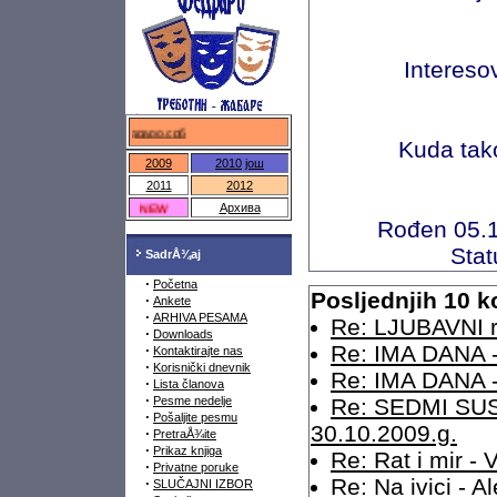
Interesov
федраро.срб
Kuda tako
2009
2010
још
2011
2012
NEW
Архива
Rođen 05.1
Stat
SadrÅ¾aj
·
Početna
Posljednjih 10 
·
Ankete
·
ARHIVA PESAMA
Re: LJUBAVNI r
·
Downloads
Re: IMA DANA 
·
Kontaktirajte nas
·
Korisnički dnevnik
Re: IMA DANA 
·
Lista članova
·
Pesme nedelje
Re: SEDMI SU
·
Pošaljite pesmu
30.10.2009.g.
·
PretraÅ¾ite
·
Prikaz knjiga
Re: Rat i mir - 
·
Privatne poruke
Re: Na ivici - A
·
SLUČAJNI IZBOR