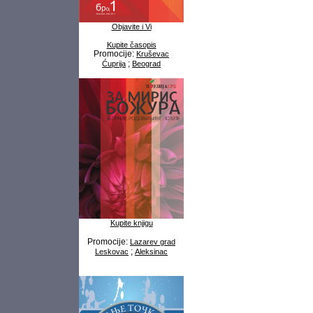
Objavite i Vi
Kupite časopis
Promocije:
Kruševac
;
Ćuprija
Beograd
Kupite knjigu
Promocije:
Lazarev grad
;
Leskovac
Aleksinac