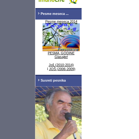
Pesme meseca ...
Pesme meseca 2014
PESMA GODINE
Glasajte!
Još (2010-2014)
i
JOŠ (2006-2009)
Susreti pesnika