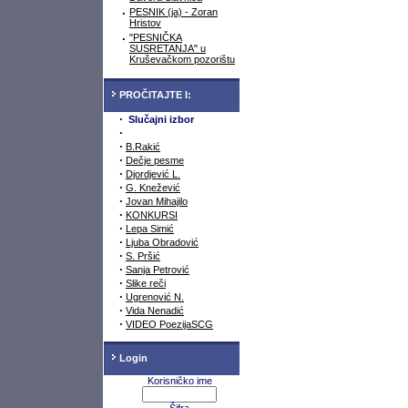
·
PESNIK (ja) - Zoran
Hristov
·
"PESNIČKA
SUSRETANJA" u
Kruševačkom pozorištu
PROČITAJTE I:
·
Slučajni izbor
·
·
B.Rakić
·
Dečje pesme
·
Djordjević L.
·
G. Knežević
·
Jovan Mihajilo
·
KONKURSI
·
Lepa Simić
·
Ljuba Obradović
·
S. Pršić
·
Sanja Petrović
·
Slike reči
·
Ugrenović N.
·
Vida Nenadić
·
VIDEO PoezijaSCG
Login
Korisničko ime