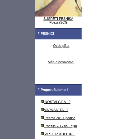
SUSRETI PESNIKA
PoezijaSCG
PESNICI
Ovde pišu:
Više o pesnicima:
Preporučujemo !
NOSTALGIJA...?
MAPA SAJTA...?
Pesma 2010. godine
PoezijaSCG na Fejsu
VESTI IZ KULTURE