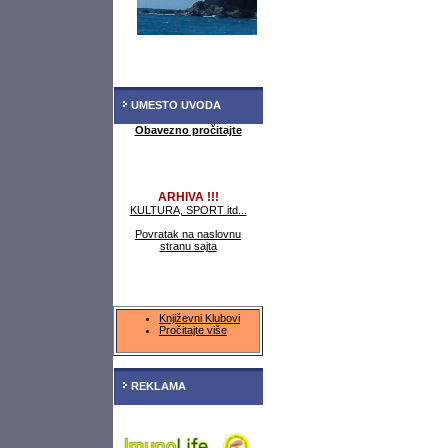
UMESTO UVODA
Obavezno pročitajte
ARHIVA !!!
KULTURA, SPORT itd...
Povratak na naslovnu
stranu sajta
Književni Klubovi
Pročitajte više
REKLAMA