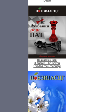
Detalji
IX susreti u Grzi
X susreti u Kruševcu
Uvodna reč i recenzije