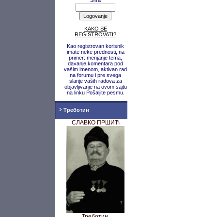
Šifra
KAKO SE
REGISTROVATI?
Kao registrovan korisnik
imate neke prednosti, na
primer: menjanje tema,
davanje komentara pod
vašim imenom, aktivan rad
na forumu i pre svega
slanje vaših radova za
objavljivanje na ovom sajtu
na linku Pošaljite pesmu.
Треботин
СЛАВКО ПРШИЋ
Треботин,