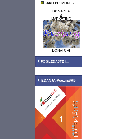
KAKO PESMOM...?
DONACIJA
&
MARKETING
DONATORI
POGLEDAJTE I...
IZDANJA-PoezijaSRB