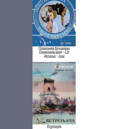
Промоција Крушевац
-
Промоција Шид
СН
-
Детаљи
Још
Promocija