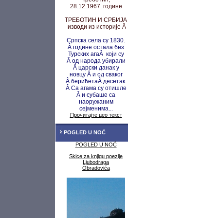
28.12.1967. године
ТРЕБОТИН И СРБИЈА
- изводи из историје Â
Српска села су 1830.
Â године остала без
Турских агаÂ који су
Â од народа убирали
Â царски данак у
новцу
Â и од сваког
Â берићета
Â десетак.
Â Са агама су
отишле
Â и субаше са
наоружаним
сејменима...
Прочитајте цео текст
POGLED U NOĆ
POGLED U NOĆ
Skice za knjigu poezije
Ljubodraga
Obradovića