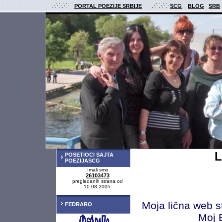
PORTAL POEZIJE SRBIJE
SCG
BLOG
SRB
L
POSETIOCI SAJTA
POEZIJASCG
Imali smo
26103473
pregledanih strana od
10.08.2005.
Moja lična web s
FEDRARO
Moj 