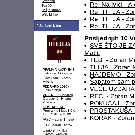
·
Statistika
Re: Na ivici - A
·
Top 30
·
VaÅ¡a strana
Re: TI I JA - Zo
·
Web Linkovi
Re: TI I JA - Zo
Re: TI I JA - Zo
Slučajni izbor
Posljednjih 10 V
SVE ŠTO JE Z
Matić
TEBI - Zoran Ma
[
]
TI I JA - Zoran 
·
PESMA O VAZDUHU -
HAJDEMO - Zor
Ljubodrag Obradović
·
Čovek vuk - Zoran
Šapatom sam pi
Hristov
·
FEDRARO 2018 -
VEČE UZDAHA -
Odluke žirija
REČI - Zoran M
·
VASKRS - Ljubodrag
Obradović - Hristos
POKUCAJ - Zor
Vaskrese...
·
NOSTALGIJA -
PROSTAKUŠA - 
Program u Klubu KCK,
17. 1.2018. u 18:00
KORAK - Zoran
·
Å½IVI - Zoran Hristov
·
ČAJ - Zoran Hristov
·
U pripremi knjiga
Davora Slavnića